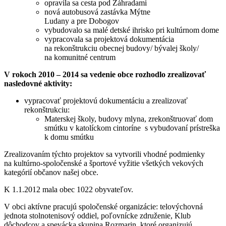
opravila sa cesta pod Záhradami
nová autobusová zastávka Mýtne
Ludany a pre Dobogov
vybudovalo sa malé detské ihrisko pri kultúrnom dome
vypracovala sa projektová dokumentácia
na rekonštrukciu obecnej budovy/ bývalej školy/
na komunitné centrum
V rokoch 2010 – 2014 sa vedenie obce rozhodlo zrealizovať
nasledovné aktivity:
vypracovať projektovú dokumentáciu a zrealizovať
rekonštrukciu:
Materskej školy, budovy mlyna, zrekonštruovať dom
smútku v katolíckom cintoríne s vybudovaní prístreška
k domu smútku
Zrealizovaním týchto projektov sa vytvorili vhodné podmienky
na kultúrno-spoločenské a športové vyžitie všetkých vekových
kategórií občanov našej obce.
K 1.1.2012 mala obec 1022 obyvateľov.
V obci aktívne pracujú spoločenské organizácie: telovýchovná
jednota stolnotenisový oddiel, poľovnícke združenie, Klub
dôchodcov a spevácka skupina Rozmarin, ktoré organizujú