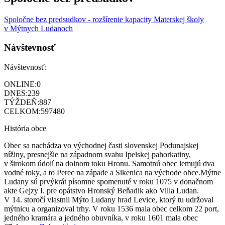
Spoločne bez predsudkov - rozšírenie kapacity Materskej školy
v Mýtnych Ludanoch
Návštevnosť
Návštevnosť:
ONLINE:
0
DNES:
239
TÝŽDEŇ:
887
CELKOM:
597480
História obce
Obec sa nachádza vo východnej časti slovenskej Podunajskej
nížiny, presnejšie na západnom svahu Ipelskej pahorkatiny,
v širokom údolí na dolnom toku Hronu. Samotnú obec lemujú dva
vodné toky, a to Perec na západe a Sikenica na východe obce.Mýtne
Ludany sú prvýkrát písomne spomenuté v roku 1075 v donačnom
akte Gejzy I. pre opátstvo Hronský Beňadik ako Villa Ludan.
V 14. storočí vlastnil Mýto Ludany hrad Levice, ktorý tu udržoval
mýtnicu a organizoval trhy. V roku 1536 mala obec celkom 22 port,
jedného kramára a jedného obuvníka, v roku 1601 mala obec