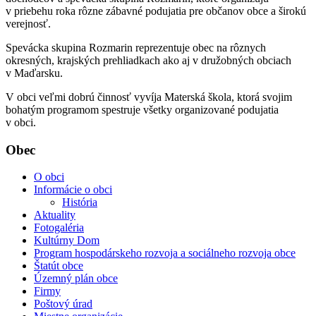
v priebehu roka rôzne zábavné podujatia pre občanov obce a širokú
verejnosť.
Spevácka skupina Rozmarin reprezentuje obec na rôznych
okresných, krajských prehliadkach ako aj v družobných obciach
v Maďarsku.
V obci veľmi dobrú činnosť vyvíja Materská škola, ktorá svojim
bohatým programom spestruje všetky organizované podujatia
v obci.
Obec
O obci
Informácie o obci
História
Aktuality
Fotogaléria
Kultúrny Dom
Program hospodárskeho rozvoja a sociálneho rozvoja obce
Štatút obce
Územný plán obce
Firmy
Poštový úrad