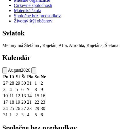
Miestne organizácie
Cirkevné spoločnosti
Materská škola
Spoločne bez predsudkov
Životný štýl občanov
Sviatok
Meniny má
Štefánia
, Kajetán, Afra, Afrodita, Kajetána, Štefana
Kalendár
August
2026
Po
Ut
St
Št
Pia
So
Ne
27
28
29
30
31
1
2
3
4
5
6
7
8
9
10
11
12
13
14
15
16
17
18
19
20
21
22
23
24
25
26
27
28
29
30
31
1
2
3
4
5
6
Spoločne bez predsudkov