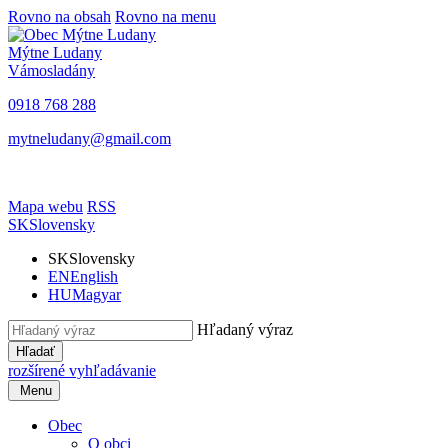
Rovno na obsah
Rovno na menu
Mýtne Ludany
Vámosladány
0918 768 288
mytneludany@gmail.com
Mapa webu
RSS
SK
Slovensky
SK
Slovensky
EN
English
HU
Magyar
Hľadaný výraz
Hľadať
rozšírené vyhľadávanie
Menu
Obec
O obci