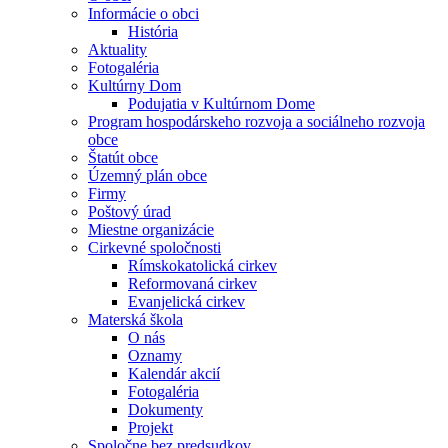
Informácie o obci
História
Aktuality
Fotogaléria
Kultúrny Dom
Podujatia v Kultúrnom Dome
Program hospodárskeho rozvoja a sociálneho rozvoja
obce
Štatút obce
Územný plán obce
Firmy
Poštový úrad
Miestne organizácie
Cirkevné spoločnosti
Rímskokatolická cirkev
Reformovaná cirkev
Evanjelická cirkev
Materská škola
O nás
Oznamy
Kalendár akcií
Fotogaléria
Dokumenty
Projekt
Spoločne bez predsudkov