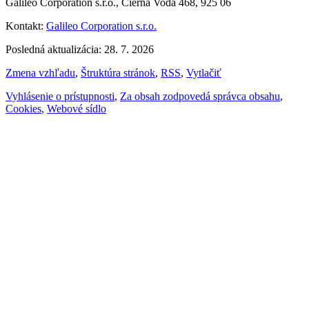
Galileo Corporation s.r.o., Čierna Voda 468, 925 06
Kontakt:
Galileo Corporation s.r.o.
Posledná aktualizácia: 28. 7. 2026
Zmena vzhľadu
,
Štruktúra stránok
,
RSS
,
Vytlačiť
Vyhlásenie o prístupnosti
,
Za obsah zodpovedá správca obsahu
,
Cookies
,
Webové sídlo