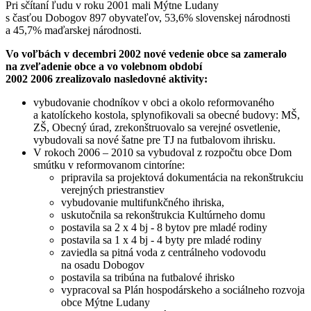
Pri sčítaní ľudu v roku 2001 mali Mýtne Ludany
s časťou Dobogov 897 obyvateľov, 53,6% slovenskej národnosti
a 45,7% maďarskej národnosti.
Vo voľbách v decembri 2002 nové vedenie obce sa zameralo
na zveľadenie obce a vo volebnom období
2002 2006 zrealizovalo nasledovné aktivity:
vybudovanie chodníkov v obci a okolo reformovaného
a katolíckeho kostola, splynofikovali sa obecné budovy: MŠ,
ZŠ, Obecný úrad, zrekonštruovalo sa verejné osvetlenie,
vybudovali sa nové šatne pre TJ na futbalovom ihrisku.
V rokoch 2006 – 2010 sa vybudoval z rozpočtu obce Dom
smútku v reformovanom cintoríne:
pripravila sa projektová dokumentácia na rekonštrukciu
verejných priestranstiev
vybudovanie multifunkčného ihriska,
uskutočnila sa rekonštrukcia Kultúrneho domu
postavila sa 2 x 4 bj - 8 bytov pre mladé rodiny
postavila sa 1 x 4 bj - 4 byty pre mladé rodiny
zaviedla sa pitná voda z centrálneho vodovodu
na osadu Dobogov
postavila sa tribúna na futbalové ihrisko
vypracoval sa Plán hospodárskeho a sociálneho rozvoja
obce Mýtne Ludany