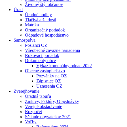
Životný štýl občanov
Úrad
Úradné hodiny
Tlačivá a žiadosti
Matrika
Organizačný poriadok
Odpadové hospodárstvo
Samospráva
Poslanci OZ
Všeobecné zaväzne nariadenia
Rokovací poriadok
Dokumenty obce
Výkaz komunálny odpad 2022
Obecné zastupiteľstvo
Pozvánky na OZ
Zápisnice OZ
Uznesenia OZ
Zverejňovanie
Úradná tabuľa
Zmluvy, Faktúry, Objednávky
Verejné obstarávanie
Rozpočet
Sčítanie obyvateľov 2021
Voľby
Referendum 2026