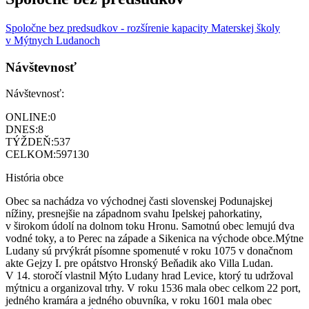
Spoločne bez predsudkov - rozšírenie kapacity Materskej školy
v Mýtnych Ludanoch
Návštevnosť
Návštevnosť:
ONLINE:
0
DNES:
8
TÝŽDEŇ:
537
CELKOM:
597130
História obce
Obec sa nachádza vo východnej časti slovenskej Podunajskej
nížiny, presnejšie na západnom svahu Ipelskej pahorkatiny,
v širokom údolí na dolnom toku Hronu. Samotnú obec lemujú dva
vodné toky, a to Perec na západe a Sikenica na východe obce.Mýtne
Ludany sú prvýkrát písomne spomenuté v roku 1075 v donačnom
akte Gejzy I. pre opátstvo Hronský Beňadik ako Villa Ludan.
V 14. storočí vlastnil Mýto Ludany hrad Levice, ktorý tu udržoval
mýtnicu a organizoval trhy. V roku 1536 mala obec celkom 22 port,
jedného kramára a jedného obuvníka, v roku 1601 mala obec