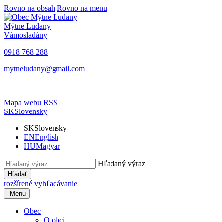
Rovno na obsah
Rovno na menu
Mýtne Ludany
Vámosladány
0918 768 288
mytneludany@gmail.com
Mapa webu
RSS
SK
Slovensky
SK
Slovensky
EN
English
HU
Magyar
Hľadaný výraz
Hľadať
rozšírené vyhľadávanie
Menu
Obec
O obci