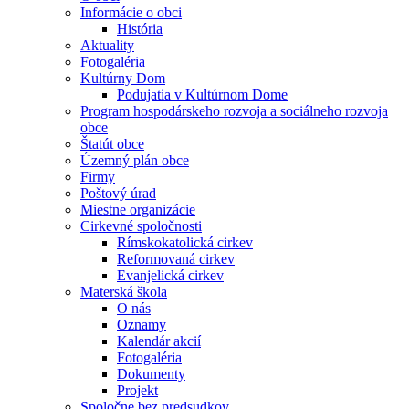
Informácie o obci
História
Aktuality
Fotogaléria
Kultúrny Dom
Podujatia v Kultúrnom Dome
Program hospodárskeho rozvoja a sociálneho rozvoja
obce
Štatút obce
Územný plán obce
Firmy
Poštový úrad
Miestne organizácie
Cirkevné spoločnosti
Rímskokatolická cirkev
Reformovaná cirkev
Evanjelická cirkev
Materská škola
O nás
Oznamy
Kalendár akcií
Fotogaléria
Dokumenty
Projekt
Spoločne bez predsudkov