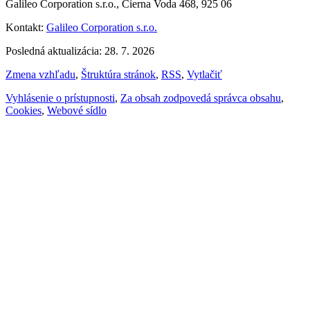
Galileo Corporation s.r.o., Čierna Voda 468, 925 06
Kontakt:
Galileo Corporation s.r.o.
Posledná aktualizácia: 28. 7. 2026
Zmena vzhľadu
,
Štruktúra stránok
,
RSS
,
Vytlačiť
Vyhlásenie o prístupnosti
,
Za obsah zodpovedá správca obsahu
,
Cookies
,
Webové sídlo