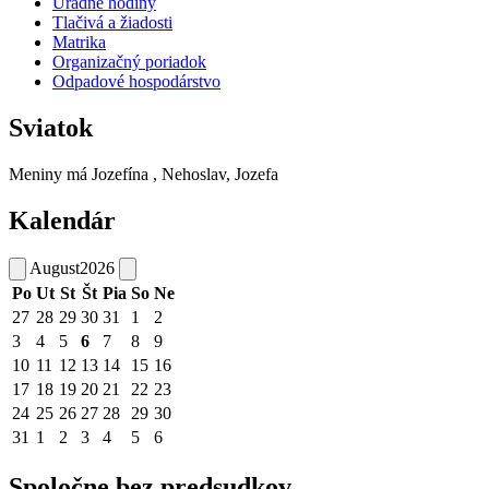
Úradné hodiny
Tlačivá a žiadosti
Matrika
Organizačný poriadok
Odpadové hospodárstvo
Sviatok
Meniny má
Jozefína
, Nehoslav, Jozefa
Kalendár
August
2026
Po
Ut
St
Št
Pia
So
Ne
27
28
29
30
31
1
2
3
4
5
6
7
8
9
10
11
12
13
14
15
16
17
18
19
20
21
22
23
24
25
26
27
28
29
30
31
1
2
3
4
5
6
Spoločne bez predsudkov