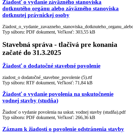
Žiadosť o vydanie záväzného stanoviska
dotknutého orgánu alebo záväzného stanoviska
dotknutej právnickej osoby
Ziadost_o_vydanie_zavazneho_stanoviska_dotknuteho_organu_alebo
Typ súboru: PDF dokument, Veľkosť: 303,55 kB
Stavebná správa - tlačivá pre konania
začaté do 31.3.2025
Žiadosť o dodatočné stavebné povolenie
ziadost_o dodatočné_stavebne_povolenie (5).rtf
Typ súboru: RTF dokument, Veľkosť: 71,84 kB
Žiadosť o vydanie povolenia na uskutočnenie
vodnej stavby (studňa)
Žiadosť o vydanie povolenia na uskut. vodnej stavby (studňa).pdf
Typ súboru: PDF dokument, Veľkosť: 266,36 kB
Záznam k žiadosti o povolenie odstránenia stavby