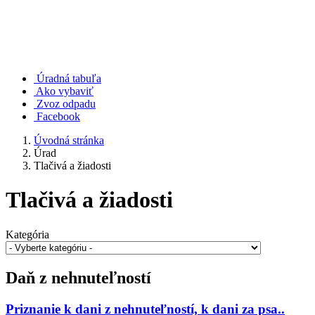
Úradná tabuľa
Ako vybaviť
Zvoz odpadu
Facebook
Úvodná stránka
Úrad
Tlačivá a žiadosti
Tlačivá a žiadosti
Kategória
Daň z nehnuteľností
Priznanie k dani z nehnuteľností, k dani za psa..