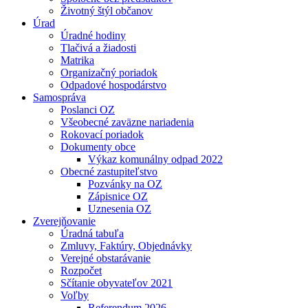
Životný štýl občanov
Úrad
Úradné hodiny
Tlačivá a žiadosti
Matrika
Organizačný poriadok
Odpadové hospodárstvo
Samospráva
Poslanci OZ
Všeobecné zaväzne nariadenia
Rokovací poriadok
Dokumenty obce
Výkaz komunálny odpad 2022
Obecné zastupiteľstvo
Pozvánky na OZ
Zápisnice OZ
Uznesenia OZ
Zverejňovanie
Úradná tabuľa
Zmluvy, Faktúry, Objednávky
Verejné obstarávanie
Rozpočet
Sčítanie obyvateľov 2021
Voľby
Referendum 2026