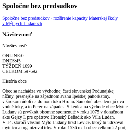
Spoločne bez predsudkov
Spoločne bez predsudkov - rozšírenie kapacity Materskej školy
v Mýtnych Ludanoch
Návštevnosť
Návštevnosť:
ONLINE:
0
DNES:
45
TÝŽDEŇ:
1099
CELKOM:
597692
História obce
Obec sa nachádza vo východnej časti slovenskej Podunajskej
nížiny, presnejšie na západnom svahu Ipelskej pahorkatiny,
v širokom údolí na dolnom toku Hronu. Samotnú obec lemujú dva
vodné toky, a to Perec na západe a Sikenica na východe obce.Mýtne
Ludany sú prvýkrát písomne spomenuté v roku 1075 v donačnom
akte Gejzy I. pre opátstvo Hronský Beňadik ako Villa Ludan.
V 14. storočí vlastnil Mýto Ludany hrad Levice, ktorý tu udržoval
mýtnicu a organizoval trhy. V roku 1536 mala obec celkom 22 port,