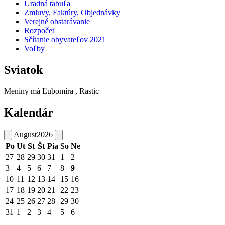
Úradná tabuľa
Zmluvy, Faktúry, Objednávky
Verejné obstarávanie
Rozpočet
Sčítanie obyvateľov 2021
Voľby
Sviatok
Meniny má
Ľubomíra
, Rastic
Kalendár
August
2026
Po
Ut
St
Št
Pia
So
Ne
27
28
29
30
31
1
2
3
4
5
6
7
8
9
10
11
12
13
14
15
16
17
18
19
20
21
22
23
24
25
26
27
28
29
30
31
1
2
3
4
5
6