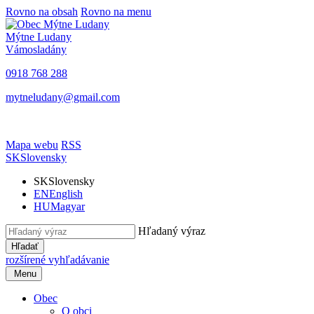
Rovno na obsah
Rovno na menu
Mýtne Ludany
Vámosladány
0918 768 288
mytneludany@gmail.com
Mapa webu
RSS
SK
Slovensky
SK
Slovensky
EN
English
HU
Magyar
Hľadaný výraz
Hľadať
rozšírené vyhľadávanie
Menu
Obec
O obci