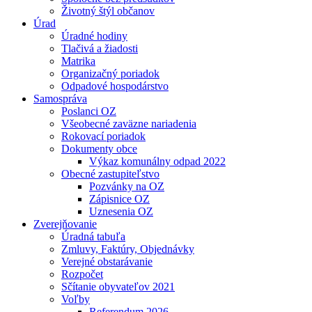
Životný štýl občanov
Úrad
Úradné hodiny
Tlačivá a žiadosti
Matrika
Organizačný poriadok
Odpadové hospodárstvo
Samospráva
Poslanci OZ
Všeobecné zaväzne nariadenia
Rokovací poriadok
Dokumenty obce
Výkaz komunálny odpad 2022
Obecné zastupiteľstvo
Pozvánky na OZ
Zápisnice OZ
Uznesenia OZ
Zverejňovanie
Úradná tabuľa
Zmluvy, Faktúry, Objednávky
Verejné obstarávanie
Rozpočet
Sčítanie obyvateľov 2021
Voľby
Referendum 2026