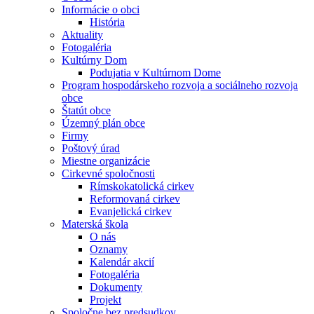
Informácie o obci
História
Aktuality
Fotogaléria
Kultúrny Dom
Podujatia v Kultúrnom Dome
Program hospodárskeho rozvoja a sociálneho rozvoja
obce
Štatút obce
Územný plán obce
Firmy
Poštový úrad
Miestne organizácie
Cirkevné spoločnosti
Rímskokatolická cirkev
Reformovaná cirkev
Evanjelická cirkev
Materská škola
O nás
Oznamy
Kalendár akcií
Fotogaléria
Dokumenty
Projekt
Spoločne bez predsudkov