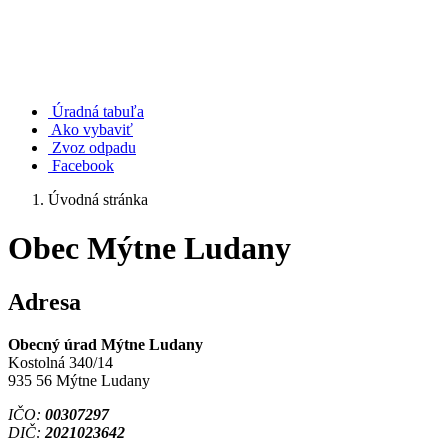
Úradná tabuľa
Ako vybaviť
Zvoz odpadu
Facebook
Úvodná stránka
Obec Mýtne Ludany
Adresa
Obecný úrad Mýtne Ludany
Kostolná 340/14
935 56 Mýtne Ludany
IČO:
00307297
DIČ:
2021023642