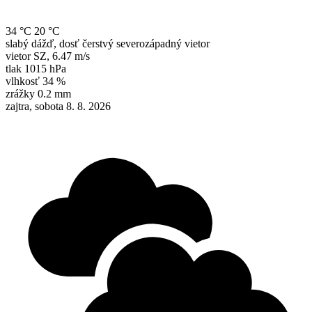
34 °C
20 °C
slabý dážď, dosť čerstvý severozápadný vietor
vietor
SZ
,
6.47 m/s
tlak
1015 hPa
vlhkosť
34 %
zrážky
0.2 mm
zajtra, sobota 8. 8. 2026