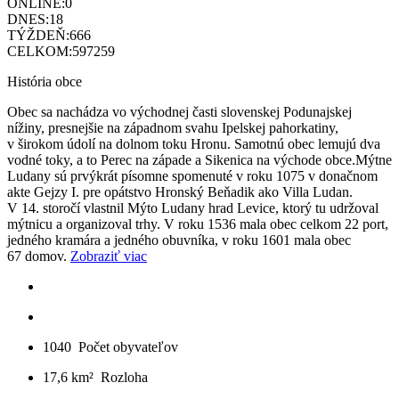
ONLINE:
0
DNES:
18
TÝŽDEŇ:
666
CELKOM:
597259
História obce
Obec sa nachádza vo východnej časti slovenskej Podunajskej
nížiny, presnejšie na západnom svahu Ipelskej pahorkatiny,
v širokom údolí na dolnom toku Hronu. Samotnú obec lemujú dva
vodné toky, a to Perec na západe a Sikenica na východe obce.Mýtne
Ludany sú prvýkrát písomne spomenuté v roku 1075 v donačnom
akte Gejzy I. pre opátstvo Hronský Beňadik ako Villa Ludan.
V 14. storočí vlastnil Mýto Ludany hrad Levice, ktorý tu udržoval
mýtnicu a organizoval trhy. V roku 1536 mala obec celkom 22 port,
jedného kramára a jedného obuvníka, v roku 1601 mala obec
67 domov.
Zobraziť viac
1040
Počet obyvateľov
17,6 km²
Rozloha