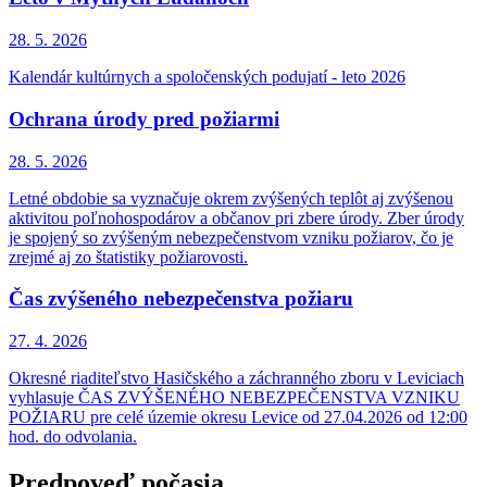
28. 5.
2026
Kalendár kultúrnych a spoločenských podujatí - leto 2026
Ochrana úrody pred požiarmi
28. 5.
2026
Letné obdobie sa vyznačuje okrem zvýšených teplôt aj zvýšenou
aktivitou poľnohospodárov a občanov pri zbere úrody. Zber úrody
je spojený so zvýšeným nebezpečenstvom vzniku požiarov, čo je
zrejmé aj zo štatistiky požiarovosti.
Čas zvýšeného nebezpečenstva požiaru
27. 4.
2026
Okresné riaditeľstvo Hasičského a záchranného zboru v Leviciach
vyhlasuje ČAS ZVÝŠENÉHO NEBEZPEČENSTVA VZNIKU
POŽIARU pre celé územie okresu Levice od 27.04.2026 od 12:00
hod. do odvolania.
Predpoveď počasia