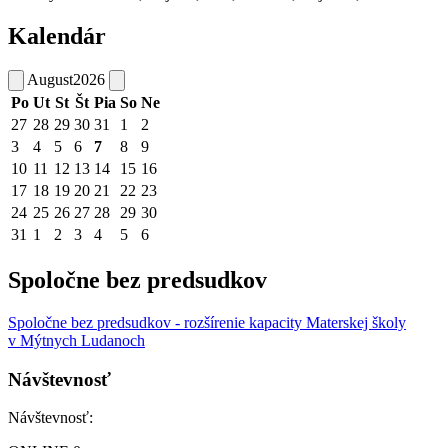
Kalendár
August
2026
Po
Ut
St
Št
Pia
So
Ne
27
28
29
30
31
1
2
3
4
5
6
7
8
9
10
11
12
13
14
15
16
17
18
19
20
21
22
23
24
25
26
27
28
29
30
31
1
2
3
4
5
6
Spoločne bez predsudkov
Spoločne bez predsudkov - rozšírenie kapacity Materskej školy
v Mýtnych Ludanoch
Návštevnosť
Návštevnosť: