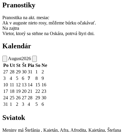
Pranostiky
Pranostika na akt. mesiac
Ak v auguste nieto rosy, môžeme búrku očakávať.
Na zajtra
Vietor, ktorý sa strhne na Oskára, potrvá štyri dni.
Kalendár
August
2026
Po
Ut
St
Št
Pia
So
Ne
27
28
29
30
31
1
2
3
4
5
6
7
8
9
10
11
12
13
14
15
16
17
18
19
20
21
22
23
24
25
26
27
28
29
30
31
1
2
3
4
5
6
Sviatok
Meniny má
Štefánia
, Kajetán, Afra, Afrodita, Kajetána, Štefana