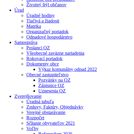
Životný štýl občanov
Úrad
Úradné hodiny
Tlačivá a žiadosti
Matrika
Organizačný poriadok
Odpadové hospodárstvo
Samospráva
Poslanci OZ
Všeobecné zaväzne nariadenia
Rokovací poriadok
Dokumenty obce
Výkaz komunálny odpad 2022
Obecné zastupiteľstvo
Pozvánky na OZ
Zápisnice OZ
Uznesenia OZ
Zverejňovanie
Úradná tabuľa
Zmluvy, Faktúry, Objednávky
Verejné obstarávanie
Rozpočet
Sčítanie obyvateľov 2021
Voľby
Referendum 2026