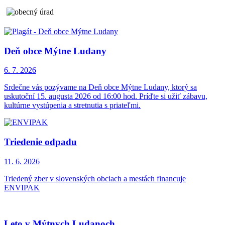
Deň obce Mýtne Ludany
6. 7.
2026
Srdečne vás pozývame na Deň obce Mýtne Ludany, ktorý sa
uskutoční 15. augusta 2026 od 16:00 hod. Príďte si užiť zábavu,
kultúrne vystúpenia a stretnutia s priateľmi.
Triedenie odpadu
11. 6.
2026
Triedený zber v slovenských obciach a mestách financuje
ENVIPAK
Leto v Mýtnych Ludanoch