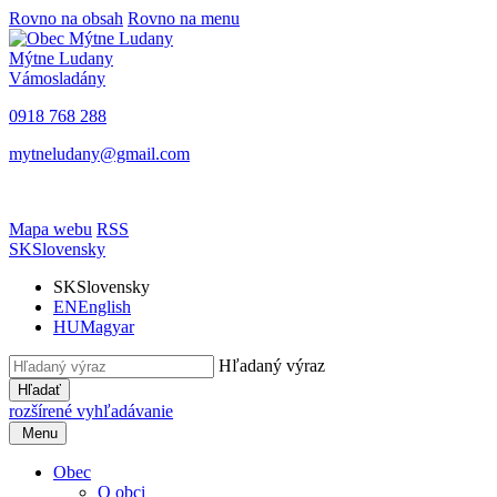
Rovno na obsah
Rovno na menu
Mýtne Ludany
Vámosladány
0918 768 288
mytneludany@gmail.com
Mapa webu
RSS
SK
Slovensky
SK
Slovensky
EN
English
HU
Magyar
Hľadaný výraz
Hľadať
rozšírené vyhľadávanie
Menu
Obec
O obci