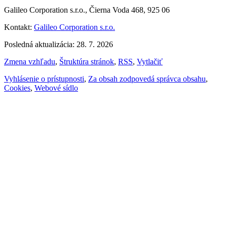
Galileo Corporation s.r.o., Čierna Voda 468, 925 06
Kontakt:
Galileo Corporation s.r.o.
Posledná aktualizácia: 28. 7. 2026
Zmena vzhľadu
,
Štruktúra stránok
,
RSS
,
Vytlačiť
Vyhlásenie o prístupnosti
,
Za obsah zodpovedá správca obsahu
,
Cookies
,
Webové sídlo