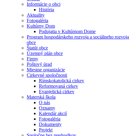
Informácie o obci
História
Aktuality
Fotogaléria
Kultúrny Dom
Podujatia v Kultúrnom Dome
Program hospodárskeho rozvoja a sociálneho rozvoja
obce
Štatút obce
Územný plán obce
Firmy
Poštový úrad
Miestne organizácie
Cirkevné spoločnosti
Rímskokatolická cirkev
Reformovaná cirkev
Evanjelická cirkev
Materská škola
O nás
Oznamy
Kalendár akcií
Fotogaléria
Dokumenty
Projekt
Spoločne bez predsudkov