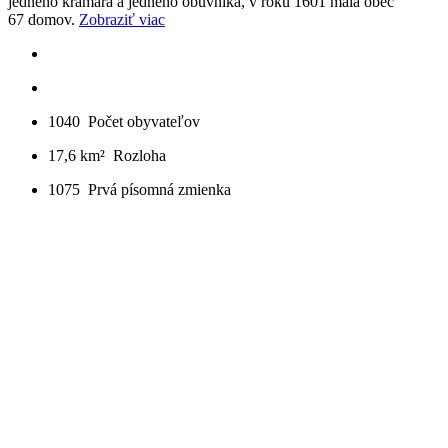
jedného kramára a jedného obuvníka, v roku 1601 mala obec
67 domov.
Zobraziť viac
1040
Počet obyvateľov
17,6 km²
Rozloha
1075
Prvá písomná zmienka