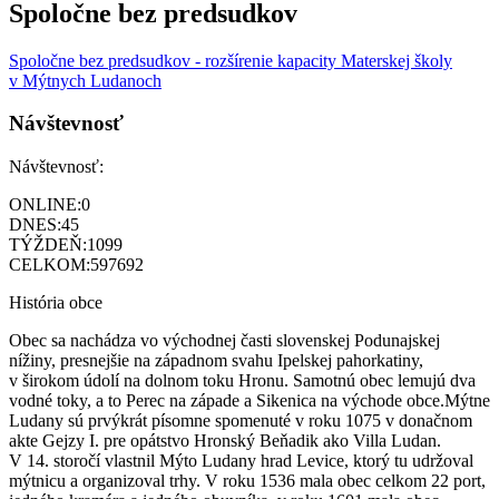
Spoločne bez predsudkov
Spoločne bez predsudkov - rozšírenie kapacity Materskej školy
v Mýtnych Ludanoch
Návštevnosť
Návštevnosť:
ONLINE:
0
DNES:
45
TÝŽDEŇ:
1099
CELKOM:
597692
História obce
Obec sa nachádza vo východnej časti slovenskej Podunajskej
nížiny, presnejšie na západnom svahu Ipelskej pahorkatiny,
v širokom údolí na dolnom toku Hronu. Samotnú obec lemujú dva
vodné toky, a to Perec na západe a Sikenica na východe obce.Mýtne
Ludany sú prvýkrát písomne spomenuté v roku 1075 v donačnom
akte Gejzy I. pre opátstvo Hronský Beňadik ako Villa Ludan.
V 14. storočí vlastnil Mýto Ludany hrad Levice, ktorý tu udržoval
mýtnicu a organizoval trhy. V roku 1536 mala obec celkom 22 port,