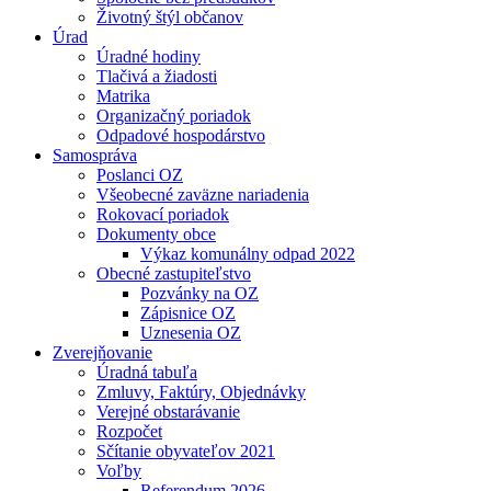
Životný štýl občanov
Úrad
Úradné hodiny
Tlačivá a žiadosti
Matrika
Organizačný poriadok
Odpadové hospodárstvo
Samospráva
Poslanci OZ
Všeobecné zaväzne nariadenia
Rokovací poriadok
Dokumenty obce
Výkaz komunálny odpad 2022
Obecné zastupiteľstvo
Pozvánky na OZ
Zápisnice OZ
Uznesenia OZ
Zverejňovanie
Úradná tabuľa
Zmluvy, Faktúry, Objednávky
Verejné obstarávanie
Rozpočet
Sčítanie obyvateľov 2021
Voľby
Referendum 2026