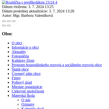
Dátum vloženia:
3. 7. 2024 13:25
Dátum poslednej aktualizácie:
3. 7. 2024 13:28
Autor:
Mgr. Barbora Valentíková
Obec
O obci
Informácie o obci
Aktuality
Fotogaléria
Kultúrny Dom
Program hospodárskeho rozvoja a sociálneho rozvoja obce
Štatút obce
Územný plán obce
Firmy
Poštový úrad
Miestne organizácie
Cirkevné spoločnosti
Materská škola
O nás
Oznamy
Kalendár akcií