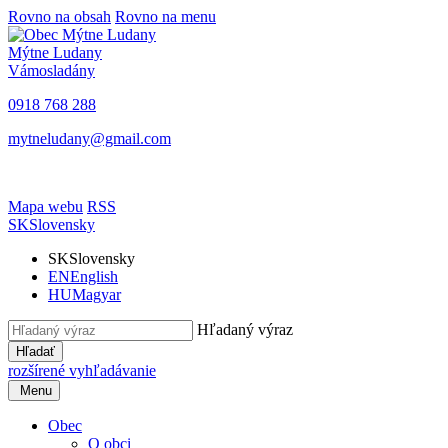
Rovno na obsah
Rovno na menu
Mýtne Ludany
Vámosladány
0918 768 288
mytneludany@gmail.com
Mapa webu
RSS
SK
Slovensky
SK
Slovensky
EN
English
HU
Magyar
Hľadaný výraz
Hľadať
rozšírené vyhľadávanie
Menu
Obec
O obci