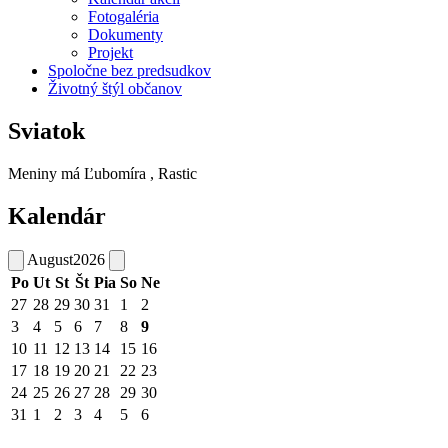
Fotogaléria
Dokumenty
Projekt
Spoločne bez predsudkov
Životný štýl občanov
Sviatok
Meniny má
Ľubomíra
, Rastic
Kalendár
August
2026
Po
Ut
St
Št
Pia
So
Ne
27
28
29
30
31
1
2
3
4
5
6
7
8
9
10
11
12
13
14
15
16
17
18
19
20
21
22
23
24
25
26
27
28
29
30
31
1
2
3
4
5
6