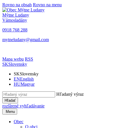
Rovno na obsah
Rovno na menu
Mýtne Ludany
Vámosladány
0918 768 288
mytneludany@gmail.com
Mapa webu
RSS
SK
Slovensky
SK
Slovensky
EN
English
HU
Magyar
Hľadaný výraz
Hľadať
rozšírené vyhľadávanie
Menu
Obec
O obci