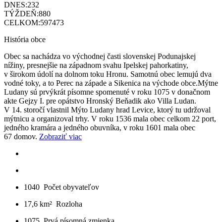
DNES:
232
TÝŽDEŇ:
880
CELKOM:
597473
História obce
Obec sa nachádza vo východnej časti slovenskej Podunajskej
nížiny, presnejšie na západnom svahu Ipelskej pahorkatiny,
v širokom údolí na dolnom toku Hronu. Samotnú obec lemujú dva
vodné toky, a to Perec na západe a Sikenica na východe obce.Mýtne
Ludany sú prvýkrát písomne spomenuté v roku 1075 v donačnom
akte Gejzy I. pre opátstvo Hronský Beňadik ako Villa Ludan.
V 14. storočí vlastnil Mýto Ludany hrad Levice, ktorý tu udržoval
mýtnicu a organizoval trhy. V roku 1536 mala obec celkom 22 port,
jedného kramára a jedného obuvníka, v roku 1601 mala obec
67 domov.
Zobraziť viac
1040
Počet obyvateľov
17,6 km²
Rozloha
1075
Prvá písomná zmienka