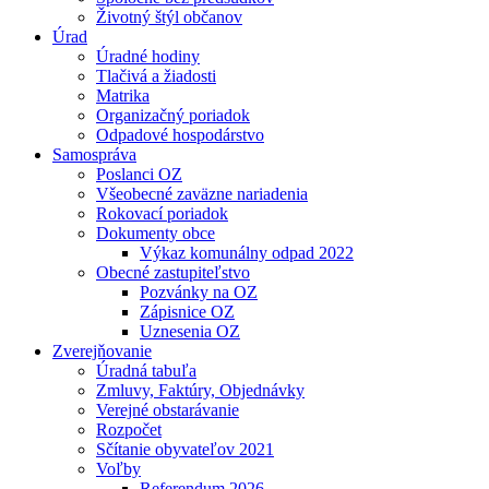
Životný štýl občanov
Úrad
Úradné hodiny
Tlačivá a žiadosti
Matrika
Organizačný poriadok
Odpadové hospodárstvo
Samospráva
Poslanci OZ
Všeobecné zaväzne nariadenia
Rokovací poriadok
Dokumenty obce
Výkaz komunálny odpad 2022
Obecné zastupiteľstvo
Pozvánky na OZ
Zápisnice OZ
Uznesenia OZ
Zverejňovanie
Úradná tabuľa
Zmluvy, Faktúry, Objednávky
Verejné obstarávanie
Rozpočet
Sčítanie obyvateľov 2021
Voľby
Referendum 2026