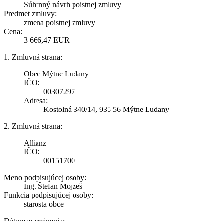
Súhrnný návrh poistnej zmluvy
Predmet zmluvy:
zmena poistnej zmluvy
Cena:
3 666,47 EUR
1. Zmluvná strana:
Obec Mýtne Ludany
IČO:
00307297
Adresa:
Kostolná 340/14, 935 56 Mýtne Ludany
2. Zmluvná strana:
Allianz
IČO:
00151700
Meno podpisujúcej osoby:
Ing. Štefan Mojzeš
Funkcia podpisujúcej osoby:
starosta obce
Dátum zverejnenia: