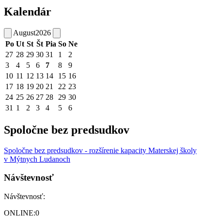
Kalendár
August
2026
Po
Ut
St
Št
Pia
So
Ne
27
28
29
30
31
1
2
3
4
5
6
7
8
9
10
11
12
13
14
15
16
17
18
19
20
21
22
23
24
25
26
27
28
29
30
31
1
2
3
4
5
6
Spoločne bez predsudkov
Spoločne bez predsudkov - rozšírenie kapacity Materskej školy
v Mýtnych Ludanoch
Návštevnosť
Návštevnosť:
ONLINE:
0