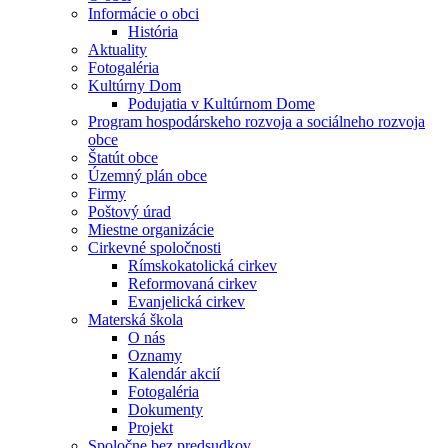
Informácie o obci
História
Aktuality
Fotogaléria
Kultúrny Dom
Podujatia v Kultúrnom Dome
Program hospodárskeho rozvoja a sociálneho rozvoja
obce
Štatút obce
Územný plán obce
Firmy
Poštový úrad
Miestne organizácie
Cirkevné spoločnosti
Rímskokatolická cirkev
Reformovaná cirkev
Evanjelická cirkev
Materská škola
O nás
Oznamy
Kalendár akcií
Fotogaléria
Dokumenty
Projekt
Spoločne bez predsudkov