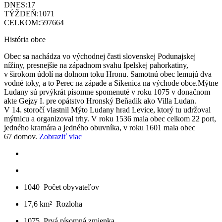
DNES:
17
TÝŽDEŇ:
1071
CELKOM:
597664
História obce
Obec sa nachádza vo východnej časti slovenskej Podunajskej
nížiny, presnejšie na západnom svahu Ipelskej pahorkatiny,
v širokom údolí na dolnom toku Hronu. Samotnú obec lemujú dva
vodné toky, a to Perec na západe a Sikenica na východe obce.Mýtne
Ludany sú prvýkrát písomne spomenuté v roku 1075 v donačnom
akte Gejzy I. pre opátstvo Hronský Beňadik ako Villa Ludan.
V 14. storočí vlastnil Mýto Ludany hrad Levice, ktorý tu udržoval
mýtnicu a organizoval trhy. V roku 1536 mala obec celkom 22 port,
jedného kramára a jedného obuvníka, v roku 1601 mala obec
67 domov.
Zobraziť viac
1040
Počet obyvateľov
17,6 km²
Rozloha
1075
Prvá písomná zmienka