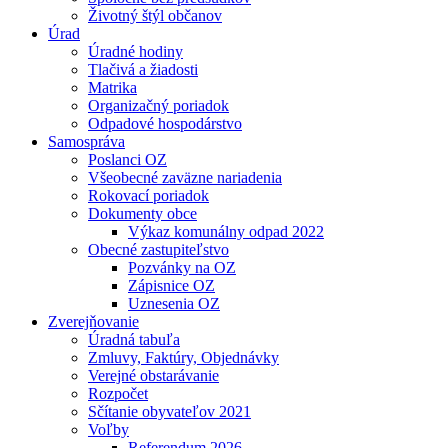
Životný štýl občanov
Úrad
Úradné hodiny
Tlačivá a žiadosti
Matrika
Organizačný poriadok
Odpadové hospodárstvo
Samospráva
Poslanci OZ
Všeobecné zaväzne nariadenia
Rokovací poriadok
Dokumenty obce
Výkaz komunálny odpad 2022
Obecné zastupiteľstvo
Pozvánky na OZ
Zápisnice OZ
Uznesenia OZ
Zverejňovanie
Úradná tabuľa
Zmluvy, Faktúry, Objednávky
Verejné obstarávanie
Rozpočet
Sčítanie obyvateľov 2021
Voľby
Referendum 2026