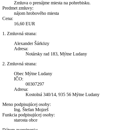
Zmluva o prenájme miesta na pohrebisku.
Predmet zmluvy:
nájom hrobového miesta
Cena:
16,60 EUR
1. Zmluvná strana:
Alexander Šárközy
Adresa:
Notársky rad 183, Mýtne Ludany
2. Zmluvná strana:
Obec Mýtne Ludany
IČO:
00307297
Adresa:
Kostolná 340/14, 935 56 Mýtne Ludany
Meno podpisujúcej osoby:
Ing. Štefan Mojzeš
Funkcia podpisujúcej osoby:
starosta obce
Dátum zverejnenia: