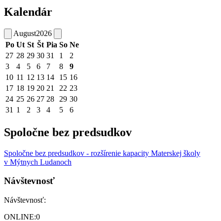
Kalendár
August
2026
Po
Ut
St
Št
Pia
So
Ne
27
28
29
30
31
1
2
3
4
5
6
7
8
9
10
11
12
13
14
15
16
17
18
19
20
21
22
23
24
25
26
27
28
29
30
31
1
2
3
4
5
6
Spoločne bez predsudkov
Spoločne bez predsudkov - rozšírenie kapacity Materskej školy
v Mýtnych Ludanoch
Návštevnosť
Návštevnosť:
ONLINE:
0