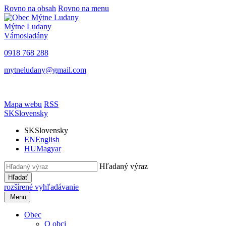
Rovno na obsah
Rovno na menu
Mýtne Ludany
Vámosladány
0918 768 288
mytneludany@gmail.com
Mapa webu
RSS
SK
Slovensky
SK
Slovensky
EN
English
HU
Magyar
Hľadaný výraz
Hľadať
rozšírené vyhľadávanie
Menu
Obec
O obci