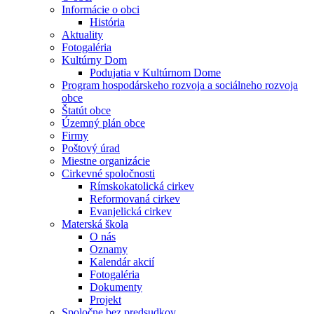
Informácie o obci
História
Aktuality
Fotogaléria
Kultúrny Dom
Podujatia v Kultúrnom Dome
Program hospodárskeho rozvoja a sociálneho rozvoja
obce
Štatút obce
Územný plán obce
Firmy
Poštový úrad
Miestne organizácie
Cirkevné spoločnosti
Rímskokatolická cirkev
Reformovaná cirkev
Evanjelická cirkev
Materská škola
O nás
Oznamy
Kalendár akcií
Fotogaléria
Dokumenty
Projekt
Spoločne bez predsudkov